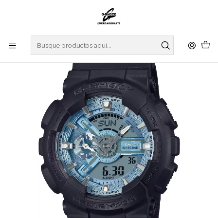
Inicio
WATCHES
G-SHOCK
REGULAR SERIES
Serie de esfera de color metálico GA-110CD-1A2ER