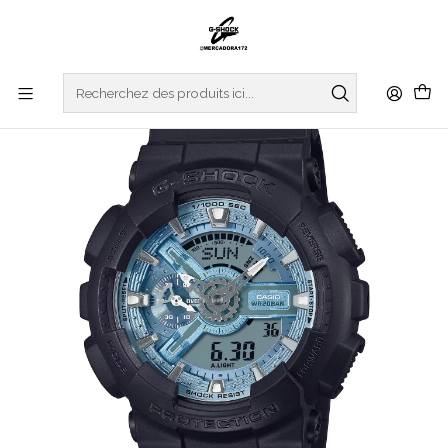
Accueil
WATCHES
G-SHOCK
REGULAR SERIES
Série de cadrans de couleur métallique GA-110CD-1A2ER