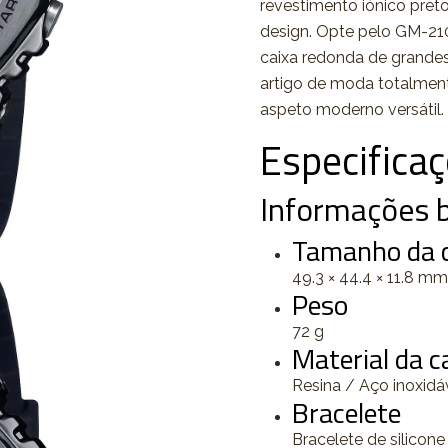
revestimento iónico pret
design. Opte pelo GM-21
caixa redonda de grande
artigo de moda totalmen
aspeto moderno versátil. 
Especifica
Informações b
Tamanho da ca
49.3 × 44.4 × 11.8 mm
Peso
72 g
Material da ca
Resina / Aço inoxidá
Bracelete
Bracelete de silicone