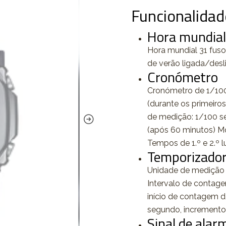
Funcionalidad
Hora mundial
Hora mundial 31 fuso
de verão ligada/desl
Cronómetro
Cronómetro de 1/100
(durante os primeiro
de medição: 1/100 s
(após 60 minutos) M
Tempos de 1.º e 2.º 
Temporizado
Unidade de medição 
Intervalo de contage
início de contagem d
segundo, incrementos
Sinal de alar