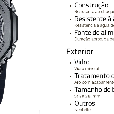
Construção
Resistente ao choqu
Resistente à
Resistência à água d
Fonte de alim
Duração aprox. da b
Exterior
Vidro
Vidro mineral
Tratamento d
Aro com acabamento
Tamanho de b
145 a 215 mm
Outros
Neobrite