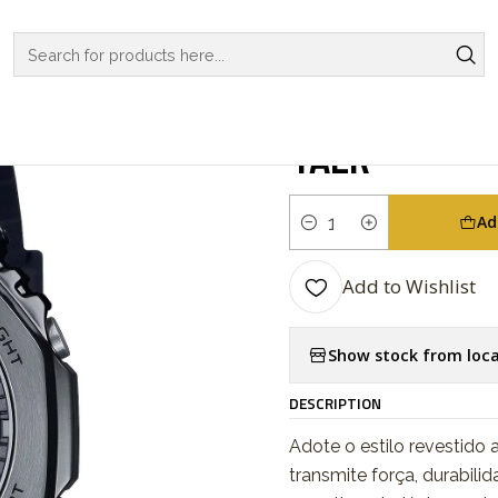
HES
G-SHOCK
REGULAR SERIES
Black Warrior Series Metal G
|
Black Warrio
1AER
Ad
Quantity
Add to Wishlist
Show stock from loca
DESCRIPTION
Adote o estilo revestid
transmite força, durabil