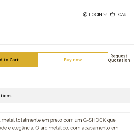
M-2100BB-1AER
LOGIN
CART
r Series Metal GM-2100BB-
Request
d to Cart
Buy now
Quotation
tions
o a metal totalmente em preto com um G-SHOCK que
idade e elegância. O aro metálico, com acabamento em