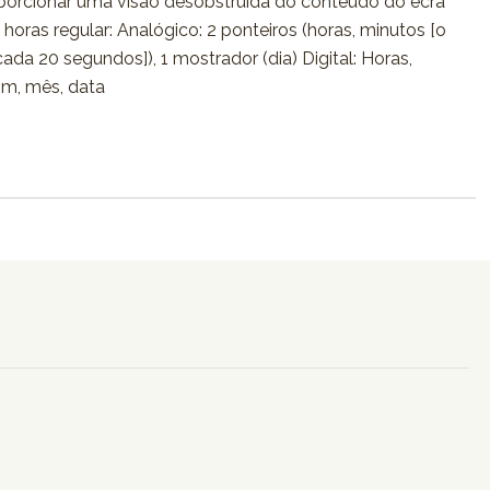
porcionar uma visão desobstruída do conteúdo do ecrã
s horas regular: Analógico: 2 ponteiros (horas, minutos [o
da 20 segundos]), 1 mostrador (dia) Digital: Horas,
pm, mês, data