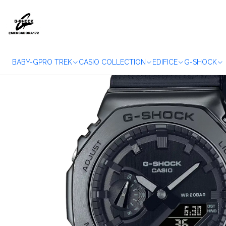
Home
WATC
BABY-G
PRO TREK
CASIO COLLECTION
EDIFICE
G-SHOCK