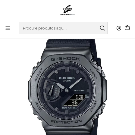
Início
RELOGIOS
G-SHOCK
REGULAR SERIES
Black Warrior Series Metal GM-2100BB-1AER