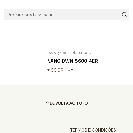
Início
RELOGIOS
G-SHOCK
NANO
NANO
DWN-5600-4ER
|
G-SHOCK
NANO DWN-5600-4ER
€99,90 EUR
DE VOLTA AO TOPO
TERMOS E CONDIÇÕES