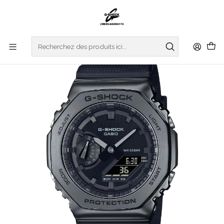
Accueil
WATCHES
G-SHOCK
REGULAR SERIES
Black Warrior Series Metal GM-2100BB-1AER