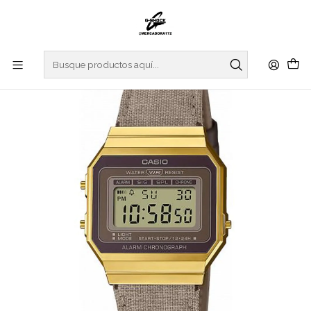
Inicio
WATCHES
CASIO COLLECTION
VINTAGE SERIES
Vintage Series A700WEGL-5AEF