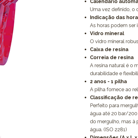
Calendário automá
Uma vez definido, o 
Indicação das hor
As horas podem ser 
Vidro mineral
O vidro mineral robus
Caixa de resina
Correia de resina
A resina natural é o 
durabilidade e flexibi
2 anos - 1 pilha
A pilha fornece ao r
Classificação de re
Perfeito para mergulh
água até 20 bar/200 
do mergulho, mas à pr
água. (ISO 2281)
Dimensões (A x L x