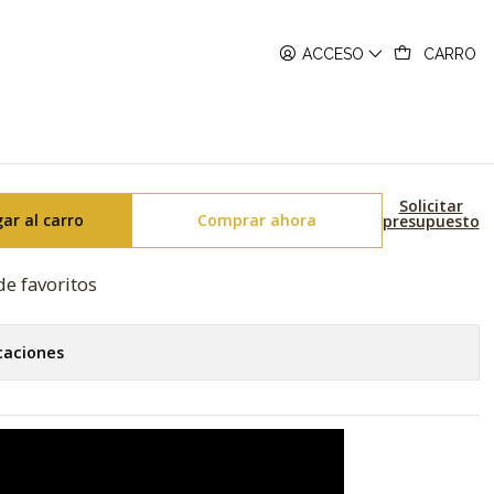
s DW-5600SB-4ER
ACCESO
CARRO
 Skeleton Series DW-5600SB-
Solicitar
ar al carro
Comprar ahora
presupuesto
de favoritos
caciones