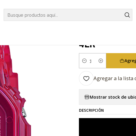
S
G-SHOCK
ORIGIN COLLECTION
Origin Color Skeleton Serie
|
Origin Color
4ER
Agreg
Cantidad
Agregar a la lista 
Mostrar stock de ubi
DESCRIPCIÓN