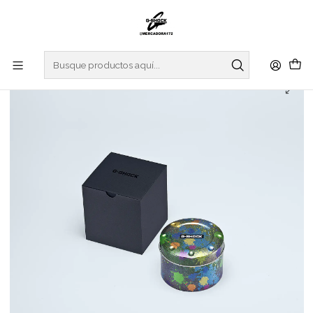
Inicio
WATCHES
G-SHOCK
ORIGIN COLLECTION
Limited Edition Street Spirit Series Origin Metal GM-5600SS-
1ER