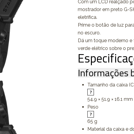
Com um LCD realçado por 
mostrador em preto G-SH
eletrifica.
Prime o botão de luz para 
no escuro.
Dá um toque moderno e fr
verde elétrico sobre o pr
Especifica
Informações b
Tamanho da caixa (C 
54.9 × 51.9 × 16.1 mm
Peso
65 g
Material da caixa e d