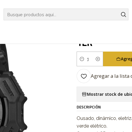
ES
G-SHOCK
REGULAR SERIES
Black And Electro Green Series
|
Black And El
1ER
Agreg
Cantidad
Agregar a la lista 
Mostrar stock de ubi
DESCRIPCIÓN
Ousado, dinâmico, eletr
verde elétrico.