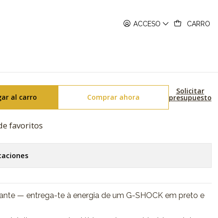
 GD-010BEG-1ER
ACCESO
CARRO
ectro Green Series GD-010BEG-
Solicitar
ar al carro
Comprar ahora
presupuesto
de favoritos
caciones
izante — entrega-te à energia de um G-SHOCK em preto e