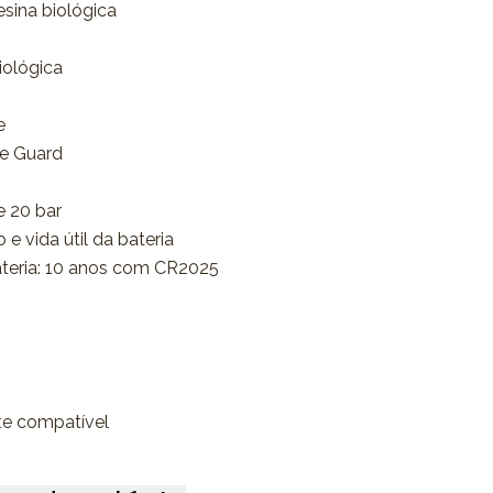
sina biológica
iológica
e
re Guard
e 20 bar
e vida útil da bateria
ateria: 10 anos com CR2025
te compatível