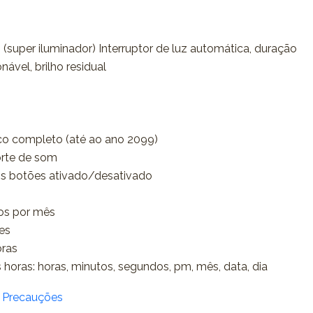
(super iluminador) Interruptor de luz automática, duração
nável, brilho residual
co completo (até ao ano 2099)
orte de som
s botões ativado/desativado
dos por mês
es
oras
 horas: horas, minutos, segundos, pm, mês, data, dia
/ Precauções