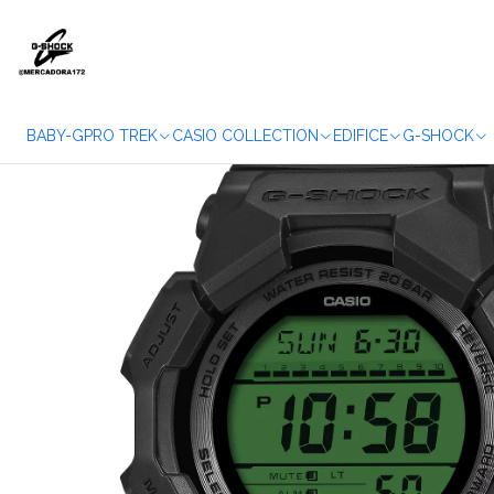
Inicio
WATCH
BABY-G
PRO TREK
CASIO COLLECTION
EDIFICE
G-SHOCK