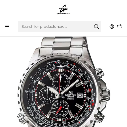
Home
WATCHES
EDIFICE
REGULAR SERIES
Standard Chrono EF-527D-1AVUEF