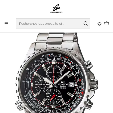
Accueil
WATCHES
EDIFICE
REGULAR SERIES
Standard Chrono EF-527D-1AVUEF