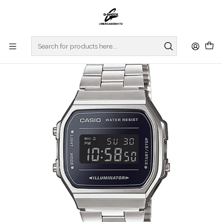
Home
WATCHES
CASIO COLLECTION
VINTAGE SERIES
Vintage Series A168WEM-1EF