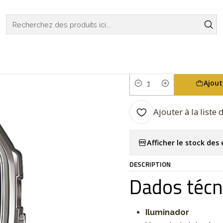
ATCHES
CASIO COLLECTION
VINTAGE SERIES
Vintage Series 
|
Vintage Ser
Ajout
Quantité
Ajouter à la liste
Afficher le stock de
DESCRIPTION
Dados técn
Iluminador