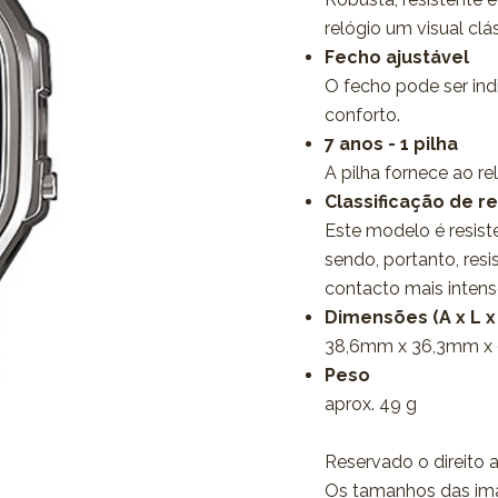
relógio um visual clá
Fecho ajustável
O fecho pode ser ind
conforto.
7 anos - 1 pilha
A pilha fornece ao r
Classificação de r
Este modelo é resis
sendo, portanto, res
contacto mais inten
Dimensões (A x L x
38,6mm x 36,3mm x
Peso
aprox. 49 g
Reservado o direito a
Os tamanhos das im