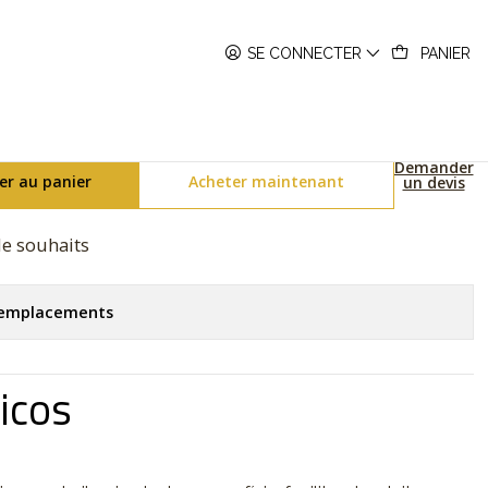
A168WEM-1EF
SE CONNECTER
PANIER
ies A168WEM-1EF
Demander
er au panier
Acheter maintenant
un devis
 de souhaits
s emplacements
icos