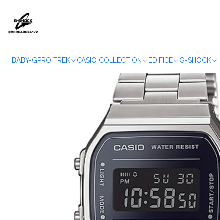
Accueil
W
BABY-G
PRO TREK
CASIO COLLECTION
EDIFICE
G-SHOCK