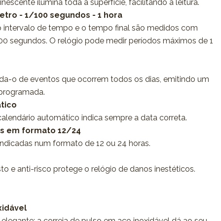
escente ilumina toda a superfície, facilitando a leitura.
tro - 1/100 segundos - 1 hora
o intervalo de tempo e o tempo final são medidos com
00 segundos. O relógio pode medir períodos máximos de 1
rda-o de eventos que ocorrem todos os dias, emitindo um
 programada.
tico
calendário automático indica sempre a data correta.
as em formato 12/24
indicadas num formato de 12 ou 24 horas.
to e anti-risco protege o relógio de danos inestéticos.
xidável
 elegante: a correia de pulso em aço inoxidável dá ao seu