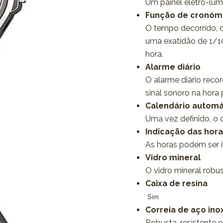
Um painel eletro-lumin
Função de cronóme
O tempo decorrido, 
uma exatidão de 1/1
hora.
Alarme diário
O alarme diário reco
sinal sonoro na hora
Calendário automá
Uma vez definido, o 
Indicação das hor
As horas podem ser 
Vidro mineral
O vidro mineral robus
Caixa de resina
Sim
Correia de aço ino
Robusta, resistente e