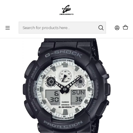
Home
WATCHES
G-SHOCK
REGULAR SERIES
Black And Brilliant White Series GA-100WD-1AER