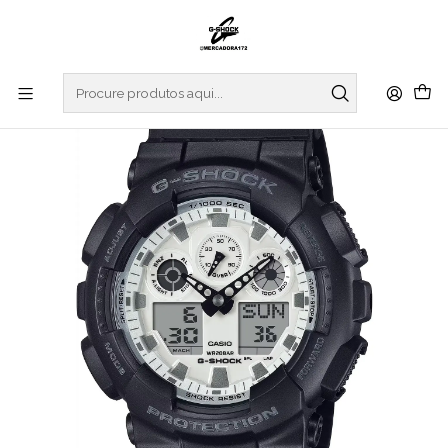
Início
RELOGIOS
G-SHOCK
REGULAR SERIES
Black And Brilliant White Series GA-100WD-1AER