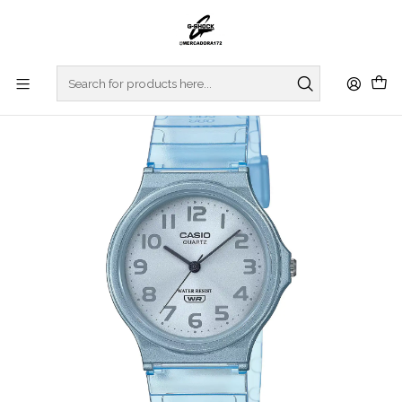
Home
WATCHES
CASIO COLLECTION
REGULAR SERIES
Analogic Series MQ-24S-2BEF