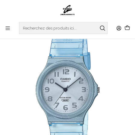
Accueil
WATCHES
CASIO COLLECTION
REGULAR SERIES
Analogic Series MQ-24S-2BEF