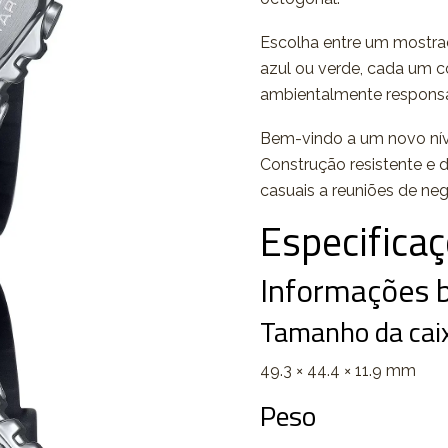
Escolha entre um mostra
azul ou verde, cada um c
ambientalmente responsá
Bem-vindo a um novo níve
Construção resistente e 
casuais a reuniões de neg
Especifica
Informações b
Tamanho da caix
49.3 × 44.4 × 11.9 mm
Peso