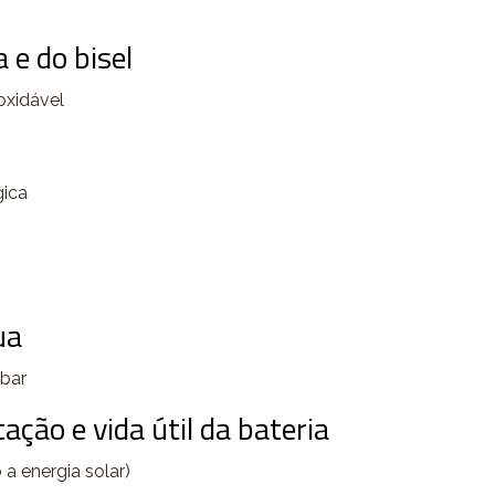
 e do bisel
oxidável
gica
ua
 bar
ação e vida útil da bateria
a energia solar)