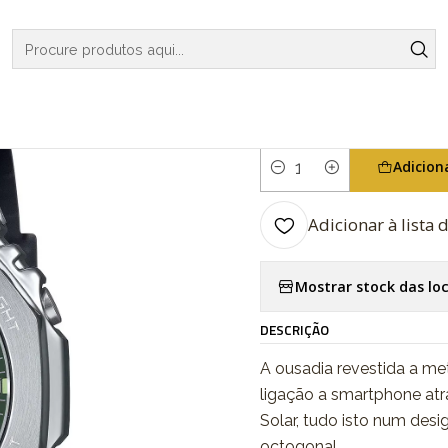
RELOGIOS
G-SHOCK
G-STEEL
G-Steel Bluetooth GBM-2100A
|
G-Steel Blu
Adicion
Quantidade
Adicionar à lista 
Mostrar stock das lo
DESCRIÇÃO
A ousadia revestida a me
ligação a smartphone at
Solar, tudo isto num des
octogonal.