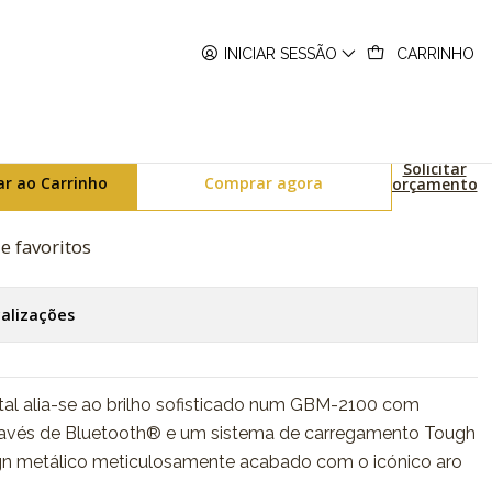
-1A3ER
INICIAR SESSÃO
CARRINHO
etooth GBM-2100A-1A3ER
Solicitar
ar ao Carrinho
Comprar agora
orçamento
de favoritos
calizações
tal alia-se ao brilho sofisticado num GBM-2100 com
ravés de Bluetooth® e um sistema de carregamento Tough
ign metálico meticulosamente acabado com o icónico aro