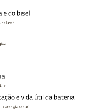
 e do bisel
oxidável
gica
ua
 bar
ação e vida útil da bateria
a energia solar)