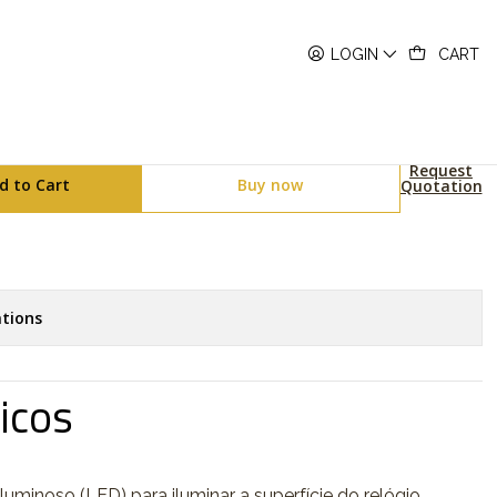
171WE-1AEF
LOGIN
CART
ies A171WE-1AEF
Request
d to Cart
Buy now
Quotation
tions
icos
luminoso (LED) para iluminar a superfície do relógio.