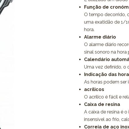
Função de cronóme
O tempo decorrido, 
uma exatidão de 1/1
hora.
Alarme diário
O alarme diário reco
sinal sonoro na hora
Calendário automá
Uma vez definido, o 
Indicação das hor
As horas podem ser 
acrílicos
O acrílico é fácil e r
Caixa de resina
A caixa de resina é o 
insensível ao frio, ca
Correia de aço ino