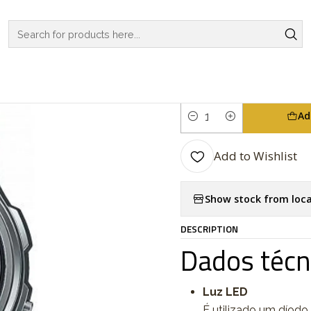
ATCHES
CASIO COLLECTION
VINTAGE SERIES
Vintage Series A
|
Vintage Ser
Ad
Quantity
Add to Wishlist
Show stock from loca
DESCRIPTION
Dados técn
Luz LED
É utilizado um díodo 