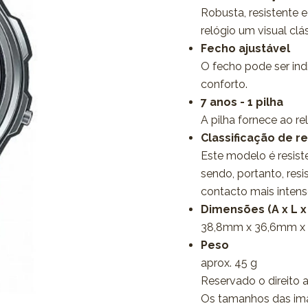
Robusta, resistente e
relógio um visual clá
Fecho ajustável
O fecho pode ser ind
conforto.
7 anos - 1 pilha
A pilha fornece ao r
Classificação de r
Este modelo é resis
sendo, portanto, res
contacto mais inten
Dimensões (A x L x
38,8mm x 36,6mm x
Peso
aprox. 45 g
Reservado o direito a
Os tamanhos das im