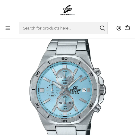
Home
WATCHES
EDIFICE
REGULAR SERIES
Standard Chrono EFV-640D-2BVUEF