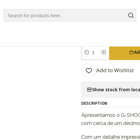
Home
WATCHES
G-SHOCK
NANO
Nano DWN-5600-4ER
|
Nano DWN-5
Ad
Quantity
Add to Wishlist
Show stock from loca
DESCRIPTION
Apresentamos o G-SHOCK
com cerca de um décimo
Com um detalhe impressio