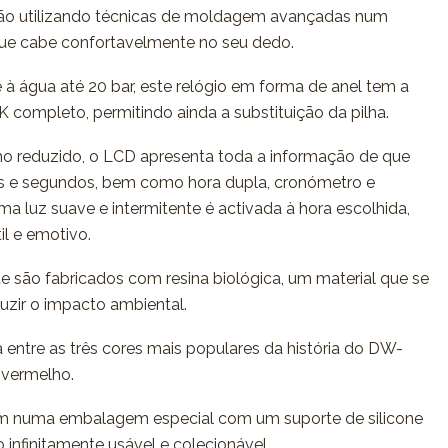
ão utilizando técnicas de moldagem avançadas num
e cabe confortavelmente no seu dedo.
 à água até 20 bar, este relógio em forma de anel tem a
ompleto, permitindo ainda a substituição da pilha.
 reduzido, o LCD apresenta toda a informação de que
os e segundos, bem como hora dupla, cronómetro e
a luz suave e intermitente é activada à hora escolhida,
il e emotivo.
ete são fabricados com resina biológica, um material que se
duzir o impacto ambiental.
a entre as três cores mais populares da história do DW-
 vermelho.
numa embalagem especial com um suporte de silicone
 infinitamente usável e colecionável.