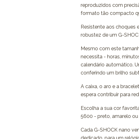
reproduzidos com precis
formato tão compacto qu
Resistente aos choques e
robustez de um G-SHOCK c
Mesmo com este tamanho
necessita - horas, minut
calendário automático. Um
conferindo um brilho subt
A caixa, o aro e a bracel
espera contribuir para re
Escolha a sua cor favorit
5600 - preto, amarelo ou
Cada G-SHOCK nano vem 
dedicado, para um relógio