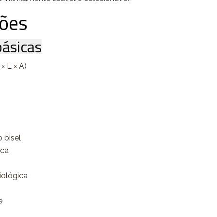
ções
ásicas
× L × A)
o bisel
ica
iológica
e