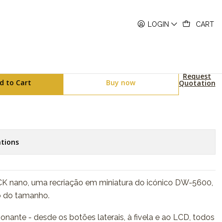
LOGIN
CART
600-4ER
Request
d to Cart
Buy now
Quotation
tions
 nano, uma recriação em miniatura do icónico DW-5600,
 do tamanho.
nante - desde os botões laterais, à fivela e ao LCD, todos