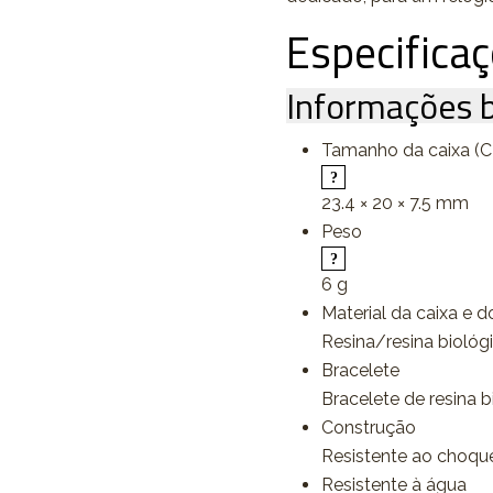
Especifica
Informações b
Tamanho da caixa (C 
23.4 × 20 × 7.5 mm
Peso
6 g
Material da caixa e d
Resina/resina biológ
Bracelete
Bracelete de resina b
Construção
Resistente ao choqu
Resistente à água