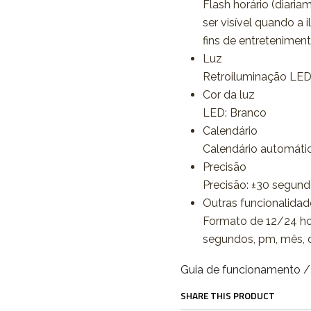
Flash horário (diaria
ser visível quando a 
fins de entreteniment
Luz
Retroiluminação LED 
Cor da luz
LED: Branco
Calendário
Calendário automátic
Precisão
Precisão: ±30 segun
Outras funcionalidad
Formato de 12/24 hora
segundos, pm, mês, d
Guia de funcionamento 
SHARE THIS PRODUCT