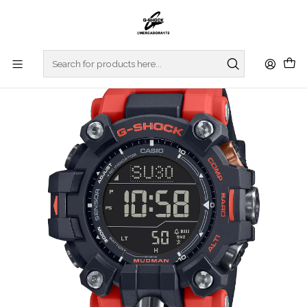
Home
WATCHES
G-SHOCK
MASTER OF G
MUDMASTER
Mudman GW-9500-1A4ER