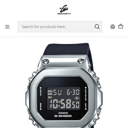
Home
WATCHES
G-SHOCK
ORIGIN COLLECTION
Limited Metal S Series GM-S5600U-1ER