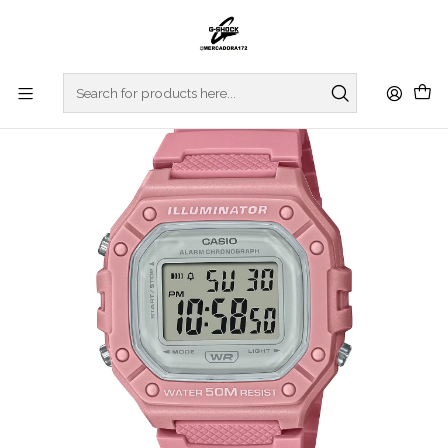
Home
WATCHES
CASIO COLLECTION
REGULAR SERIES
Illuminator Series W-218HC-4AVEF