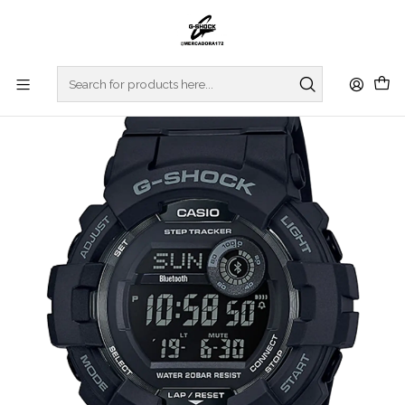
Home
WATCHES
G-SHOCK
G-SQUAD
G-Squad GBD-800-1BER