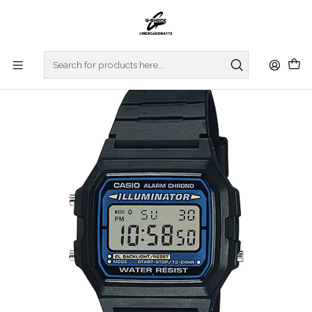
Home
WATCHES
CASIO COLLECTION
REGULAR SERIES
Digital Series F-105W-1AWYEF