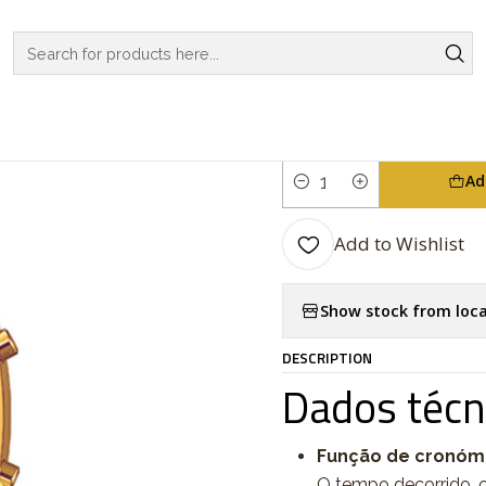
CHES
CASIO COLLECTION
VINTAGE SERIES
Vintage Series LA
|
Vintage Ser
Ad
Quantity
Add to Wishlist
Show stock from loca
DESCRIPTION
Dados técn
Função de cronóme
O tempo decorrido, o