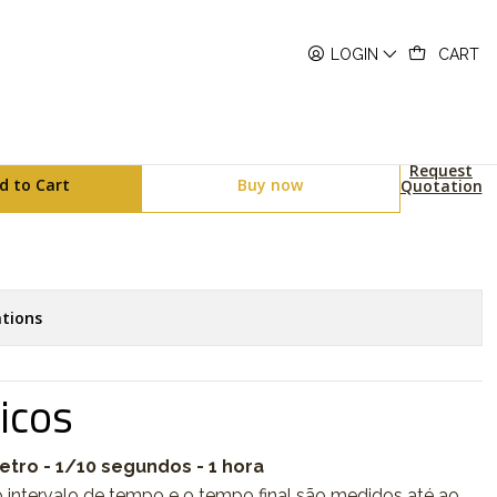
670WEGA-1EF
LOGIN
CART
ies LA670WEGA-1EF
Request
d to Cart
Buy now
Quotation
tions
icos
tro - 1/10 segundos - 1 hora
 intervalo de tempo e o tempo final são medidos até ao