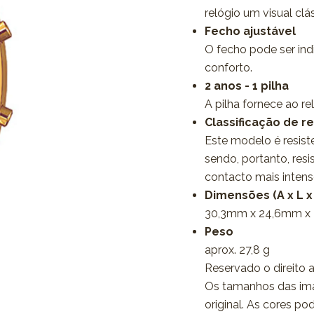
relógio um visual clá
Fecho ajustável
O fecho pode ser ind
conforto.
2 anos - 1 pilha
A pilha fornece ao r
Classificação de r
Este modelo é resis
sendo, portanto, res
contacto mais inten
Dimensões (A x L x
30,3mm x 24,6mm x
Peso
aprox. 27,8 g
Reservado o direito a
Os tamanhos das im
original. As cores po