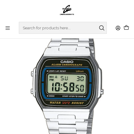
Home
WATCHES
CASIO COLLECTION
VINTAGE SERIES
Vintage Series A164WA-1VES