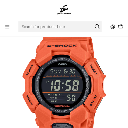
Home
WATCHES
G-SHOCK
REGULAR SERIES
Basic Series GD-010-4ER