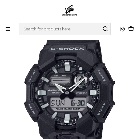
Home
WATCHES
G-SHOCK
REGULAR SERIES
Basic Series GA-010-1AER