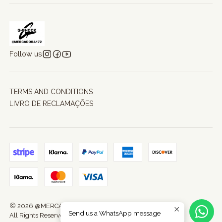
Follow us
TERMS AND CONDITIONS
LIVRO DE RECLAMAÇÕES
2026 @MERCADORA172.
Send us a WhatsApp message
All Rights Reserved.
Powered by Jumpseller
.