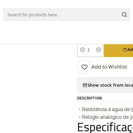
HES
CASIO COLLECTION
REGULAR SERIES
Analogic Series MT
|
Analogic Se
Ad
Quantity
Add to Wishlist
Show stock from loca
DESCRIPTION
・Resistência à água de 5
・Relógio analógico de 3
Especifica