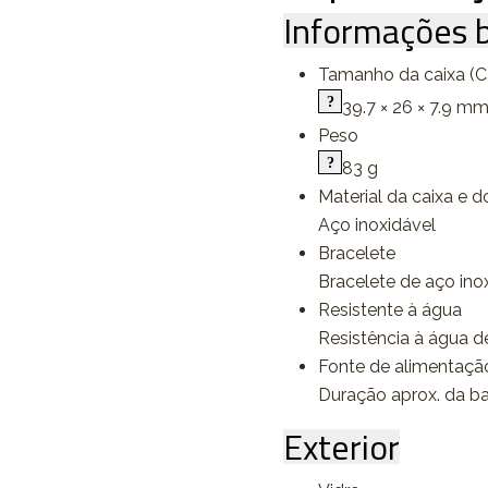
Informações b
Tamanho da caixa (C 
39.7 × 26 × 7.9 m
Peso
83 g
Material da caixa e d
Aço inoxidável
Bracelete
Bracelete de aço in
Resistente à água
Resistência à água d
Fonte de alimentação 
Duração aprox. da b
Exterior