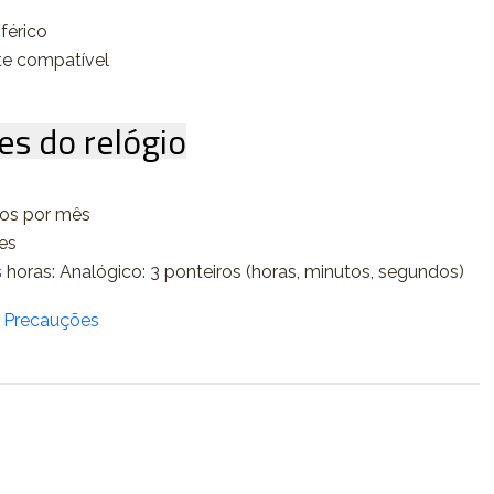
férico
te compatível
es do relógio
dos por mês
es
 horas: Analógico: 3 ponteiros (horas, minutos, segundos)
/ Precauções