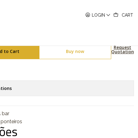
P-B215D-1AVER
LOGIN
CART
ries MTP-B215D-1AVER
Request
d to Cart
Buy now
Quotation
tions
 bar
 ponteiros
ções