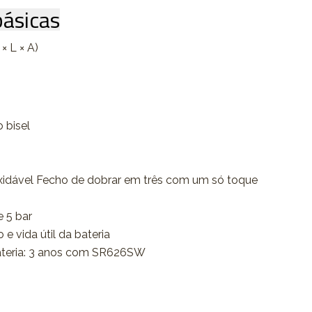
ásicas
× L × A)
m
o bisel
oxidável Fecho de dobrar em três com um só toque
e 5 bar
e vida útil da bateria
ateria: 3 anos com SR626SW