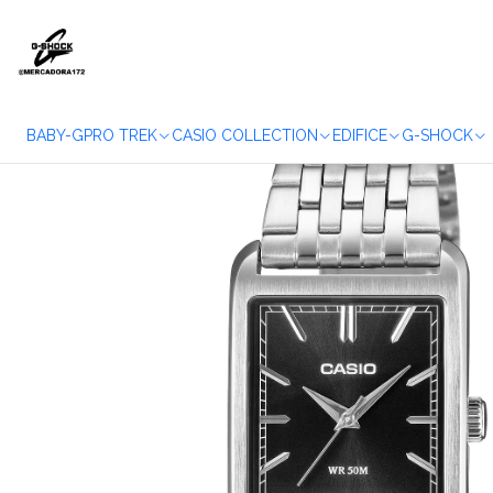
Home
WATC
BABY-G
PRO TREK
CASIO COLLECTION
EDIFICE
G-SHOCK