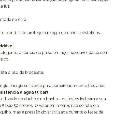
à luz.
entada no ecrã
to e anti-risco protege o relógio de danos inestéticos.
xidável
 elegante: a correia de pulso em aço inoxidável dá ao seu
ssico.
lita o uso da bracelete.
elógio energia suficiente para aproximadamente três anos.
sistência à água (5 bar)
 utilizado no duche e no banho - os testes indicam a sua
té 5 bar/50 metros. O valor em metros não se refere à
ulho, mas à pressão do ar utilizada durante o teste de