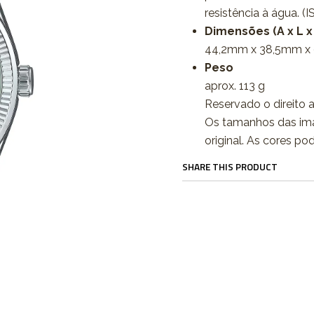
resistência à água. (
Dimensões (A x L x
44,2mm x 38,5mm x
Peso
aprox. 113 g
Reservado o direito a
Os tamanhos das im
original. As cores po
SHARE THIS PRODUCT