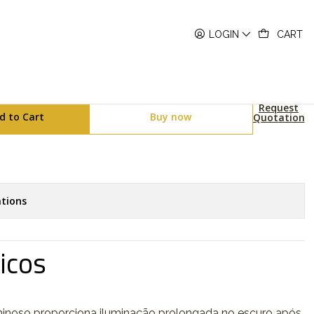
-1302PD-3AVEF
LOGIN
CART
ries MTP-1302PD-3AVEF
Request
d to Cart
Buy now
Quotation
tions
icos
inoso proporciona iluminação prolongada no escuro após