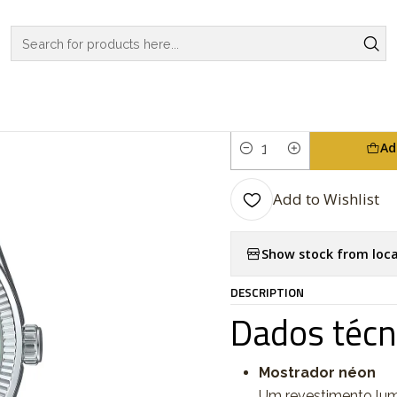
HES
CASIO COLLECTION
REGULAR SERIES
Analogic Series MTP
|
Analogic Se
Ad
Quantity
Add to Wishlist
Show stock from loca
DESCRIPTION
Dados técn
Mostrador néon
Um revestimento lum