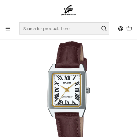
Home
WATCHES
CASIO COLLECTION
REGULAR SERIES
Analogic Series LTP-B150L-7B2EF