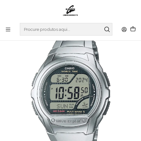
Início
RELOGIOS
CASIO COLLECTION
WAVECEPTOR SERIES
Waveceptor Series WV-58RD-1AEF