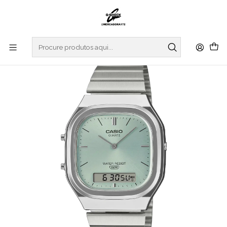
Início
RELOGIOS
CASIO COLLECTION
VINTAGE SERIES
Warm Colors Vintage Series AQ-240E-2AEF