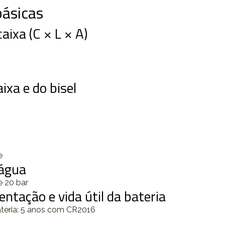
ásicas
ixa (C × L × A)
ixa e do bisel
e
 água
e 20 bar
entação e vida útil da bateria
ateria: 5 anos com CR2016