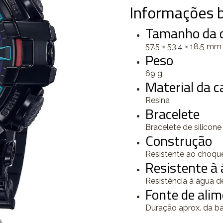
Informações b
Tamanho da ca
57.5 × 53.4 × 18.5 mm
Peso
69 g
Material da ca
Resina
Bracelete
Bracelete de silicone
Construção
Resistente ao choqu
Resistente à
Resistência à água d
Fonte de alim
Duração aprox. da b