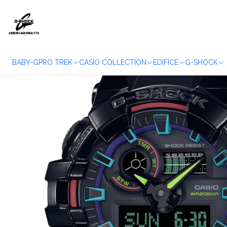
Início
REL
BABY-G
PRO TREK
CASIO COLLECTION
EDIFICE
G-SHOCK