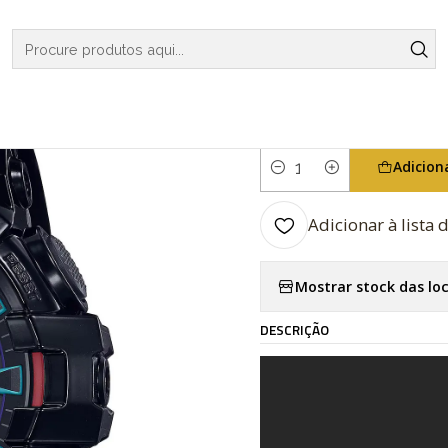
OGIOS
G-SHOCK
REGULAR SERIES
Virtual Rainbow Series GA-
|
Virtual Rain
Adicion
Quantidade
Adicionar à lista 
Mostrar stock das lo
DESCRIÇÃO