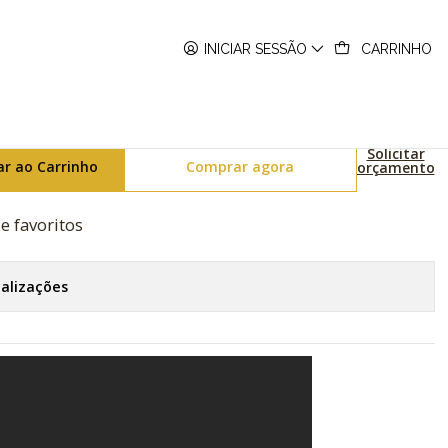
700RGB-1AER
INICIAR SESSÃO
CARRINHO
bow Series GA-700RGB-1AER
Solicitar
ar ao Carrinho
Comprar agora
orçamento
de favoritos
calizações