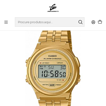
Início
RELOGIOS
CASIO COLLECTION
VINTAGE SERIES
Vintage Series A171WEG-9AEF