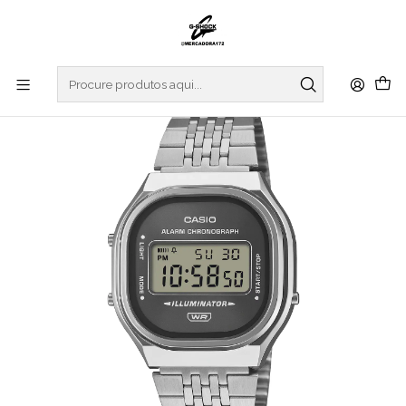
Início
RELOGIOS
CASIO COLLECTION
VINTAGE SERIES
Vintage Series A140WE-8AEF