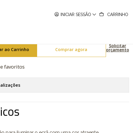
-800UC-3ER
INICIAR SESSÃO
CARRINHO
r Series G-Squad GBD-800UC-3ER
Solicitar
ar ao Carrinho
Comprar agora
orçamento
de favoritos
calizações
icos
o para iluminar o ecrã com uma cor atraente