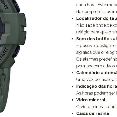
cada hora. Este mode
de compromissos im
Localizador do te
Não sabe onde deixo
relógio para que o 
Som dos botões a
É possível desligar 
significa que o reló
Os alarmes predefin
permanecem ativos 
Calendário automá
Uma vez definido, o 
Indicação das hor
As horas podem ser 
Vidro mineral
O vidro mineral robus
Caixa de resina