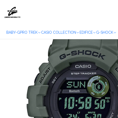
Início
REL
BABY-G
PRO TREK
CASIO COLLECTION
EDIFICE
G-SHOCK