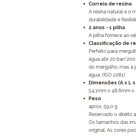
Correia de resina
A resina natural é o 
durabilidade e flexibi
2 anos - 1 pilha
A pilha fornece ao r
Classificação de re
Perfeito para mergulh
água até 20 bar/200 
do mergulho, mas à pr
água. (ISO 2281)
Dimensões (A x L x
54,1mm x 48,6mm x
Peso
aprox. 59,0 g
Reservado o direito a
Os tamanhos das im
original. As cores po