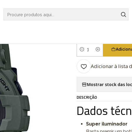
OGIOS
G-SHOCK
G-SQUAD
Utility Color Series G-Squad GBD
|
Utility Colo
Adicion
Quantidade
Adicionar à lista 
Mostrar stock das lo
DESCRIÇÃO
Dados técn
Super iluminador
Basta premir um botã