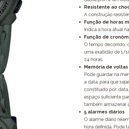
Resistente ao cho
A construção resiste
Função de horas m
Indica a hora atual n
Função de cronóme
O tempo decorrido, 
uma exatidão de 1/1
24 horas.
Memória de voltas
Pode guardar na mem
a data, para que sej
constituído por: data
espaço suficiente p
também armazenar as 
5 alarmes diários
O alarme diário rele
hora definida. Pode 