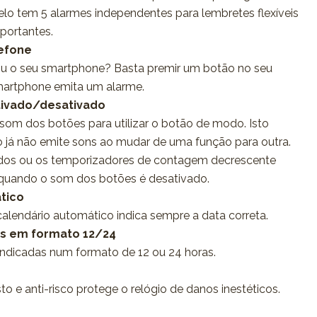
lo tem 5 alarmes independentes para lembretes flexíveis
portantes.
lefone
u o seu smartphone? Basta premir um botão no seu
smartphone emita um alarme.
tivado/desativado
o som dos botões para utilizar o botão de modo. Isto
gio já não emite sons ao mudar de uma função para outra.
idos ou os temporizadores de contagem decrescente
quando o som dos botões é desativado.
tico
calendário automático indica sempre a data correta.
as em formato 12/24
indicadas num formato de 12 ou 24 horas.
to e anti-risco protege o relógio de danos inestéticos.