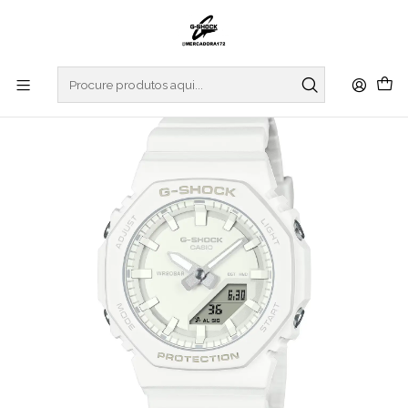
Início
RELOGIOS
G-SHOCK
S SERIES
Tone-On-Tone S Series GMA-P2100-7AER