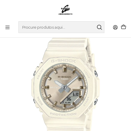
Início
RELOGIOS
G-SHOCK
S SERIES
Silky Tone Texture S Series GMA-P2100ST-7AER