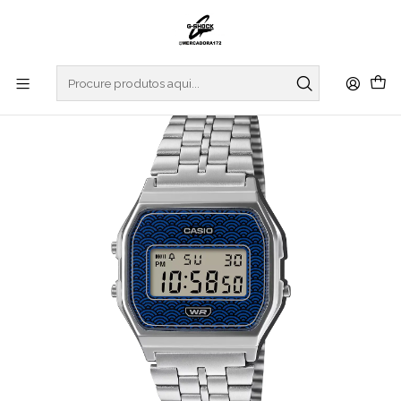
Início
RELOGIOS
CASIO COLLECTION
VINTAGE SERIES
Seigaiha Edition Made In Japan Vintage Series A159WEVJ-2ER