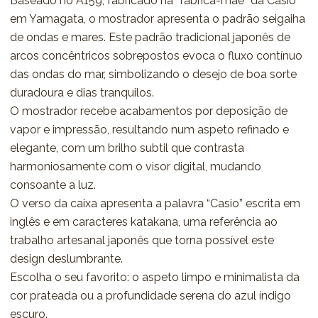
Baseado no A159, fabricado na “fábrica-mãe” da Casio
em Yamagata, o mostrador apresenta o padrão seigaiha
de ondas e mares. Este padrão tradicional japonês de
arcos concêntricos sobrepostos evoca o fluxo contínuo
das ondas do mar, simbolizando o desejo de boa sorte
duradoura e dias tranquilos.
O mostrador recebe acabamentos por deposição de
vapor e impressão, resultando num aspeto refinado e
elegante, com um brilho subtil que contrasta
harmoniosamente com o visor digital, mudando
consoante a luz.
O verso da caixa apresenta a palavra “Casio” escrita em
inglês e em caracteres katakana, uma referência ao
trabalho artesanal japonês que torna possível este
design deslumbrante.
Escolha o seu favorito: o aspeto limpo e minimalista da
cor prateada ou a profundidade serena do azul índigo
escuro.