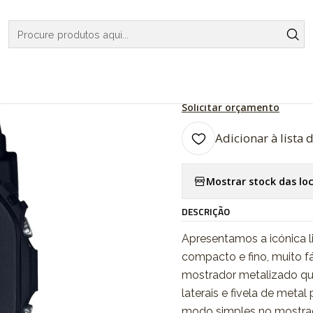
Início
RELOGIOS
G-SHOCK
S SERIES
S Series GMD-S5600-1ER
|
S Series GM
Solicitar orçamento
Adicionar à lista 
Mostrar stock das lo
DESCRIÇÃO
Apresentamos a icónica 
compacto e fino, muito fá
mostrador metalizado qu
laterais e fivela de meta
modo simples no mostrad