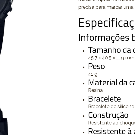
precisa para marcar uma 
Especifica
Informações b
Tamanho da ca
45.7 × 40.5 × 11.9 mm
Peso
41 g
Material da ca
Resina
Bracelete
Bracelete de silicone
Construção
Resistente ao choqu
Resistente à