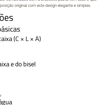
posição original com este design elegante e simples.
ções
ásicas
ixa (C × L × A)
ixa e do bisel
e
 água