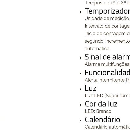
Tempos de 1.º e 2.º 
Temporizado
Unidade de medição 
Intervalo de contage
início de contagem d
segundo, incrementos
automática
Sinal de alar
Alarme multifunções;
Funcionalidad
Alerta intermitente P
Luz
Luz LED (Super ilumin
Cor da luz
LED: Branco
Calendário
Calendário automáti