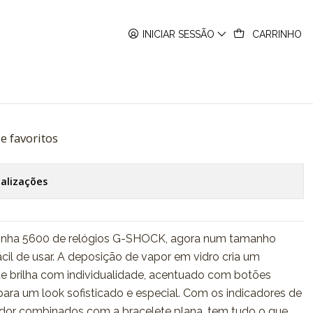
INICIAR SESSÃO
CARRINHO
D-S5600-1ER
de favoritos
calizações
linha 5600 de relógios G-SHOCK, agora num tamanho
cil de usar. A deposição de vapor em vidro cria um
e brilha com individualidade, acentuado com botões
l para um look sofisticado e especial. Com os indicadores de
or combinados com a bracelete plana, tem tudo o que