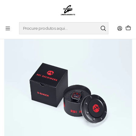
Início
RELOGIOS
G-SHOCK
ORIGIN COLLECTION
Rui Hashimura Collaboration Origin Metal GM-5600RH-1ER