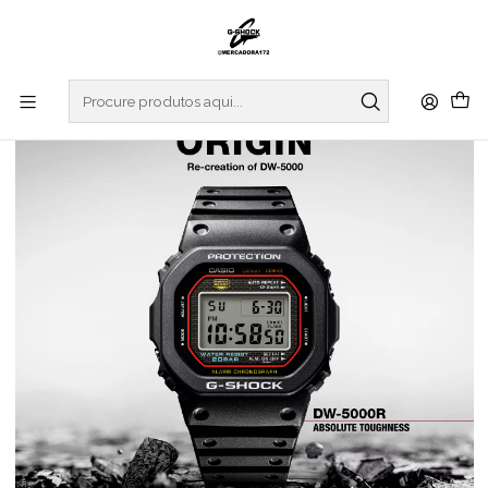
Início
RELOGIOS
G-SHOCK
ORIGIN COLLECTION
Revival Limited Edition DW-5000R-1AER