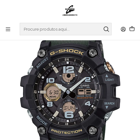
Início
RELOGIOS
G-SHOCK
MASTER OF G
MUDMASTER
Mudmaster GWG-100-1A3ER