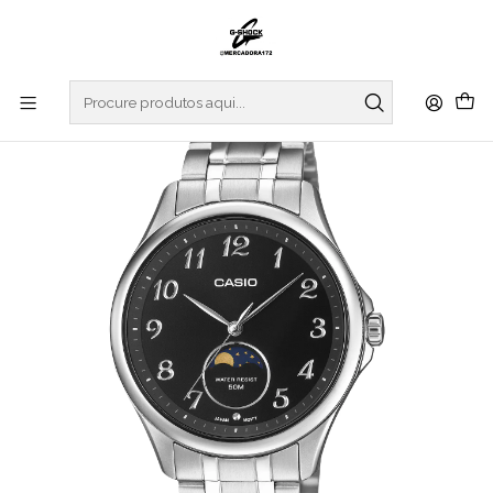
Início
RELOGIOS
CASIO COLLECTION
REGULAR SERIES
Moon Phase MTP-M110D-1AVER