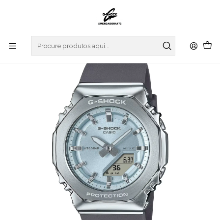
Início
RELOGIOS
G-SHOCK
S SERIES
Metallic Color Dial S Series GM-S2110-2AER